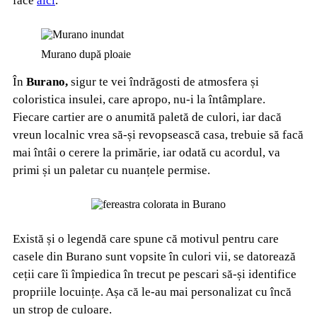
face
aici
.
Murano după ploaie
În
Burano,
sigur
te vei îndrăgosti de atmosfera și
coloristica insulei, care apropo, nu-i la întâmplare.
Fiecare cartier are o anumită paletă de culori, iar dacă
vreun localnic vrea să-și revopsească casa, trebuie să facă
mai întâi o cerere la primărie, iar odată cu acordul, va
primi și un paletar cu nuanțele permise.
Există și o legendă care spune că motivul pentru care
casele din Burano sunt vopsite în culori vii, se datorează
ceții care îi împiedica în trecut pe pescari să-și identifice
propriile locuințe. Așa că le-au mai personalizat cu încă
un strop de culoare.