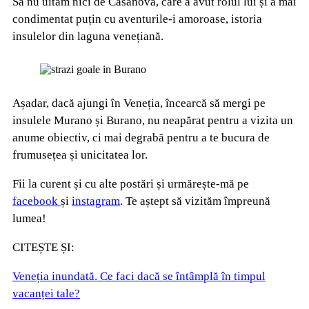
Să nu uităm nici de Casanova, care a avut rolul lui și a mai
condimentat puțin cu aventurile-i amoroase, istoria
insulelor din laguna venețiană.
Așadar, dacă ajungi în Veneția, încearcă să mergi pe
insulele Murano și Burano, nu neapărat pentru a vizita un
anume obiectiv, ci mai degrabă pentru a te bucura de
frumusețea și unicitatea lor.
Fii la curent și cu alte postări și urmărește-mă pe
facebook
și
instagram
. Te aștept să vizităm împreună
lumea!
CITEȘTE ȘI:
Veneția inundată. Ce faci dacă se întâmplă în timpul
vacanței tale?