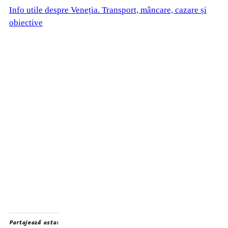
Info utile despre Veneția. Transport, mâncare, cazare și
obiective
Partajează asta: