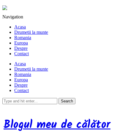
Navigation
Acasa
Drumetii la munte
Romania
Europa
Despre
Contact
Acasa
Drumetii la munte
Romania
Europa
Despre
Contact
Blogul meu de călător