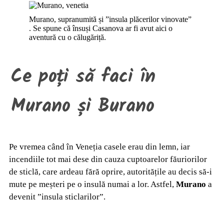
Murano, supranumită și ”insula plăcerilor vinovate”
. Se spune că însuși Casanova ar fi avut aici o
aventură cu o călugăriță.
Ce poți să
faci
în
Murano și Burano
Pe vremea când în Veneția casele erau din lemn, iar
incendiile tot mai dese din cauza cuptoarelor făuriorilor
de sticlă, care ardeau fără oprire, autoritățile au decis să-i
mute pe meșteri pe o insulă numai a lor. Astfel,
Murano
a
devenit
”insula sticlarilor”.