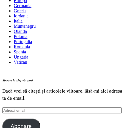
Europa
Germania
Grecia
Iordania
Italia
Muntenegru
Olanda
Polonia
Portugalia
Romania
Spania
Ungaria
Vatican
Abonare la blog via email
Dacă vrei să citești și articolele viitoare, lăsă-mi aici adresa
ta de email.
Adresă
email
Abonare