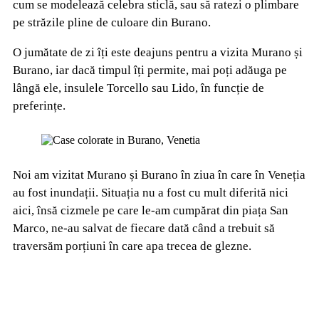
cum se modelează celebra sticlă, sau să ratezi o plimbare
pe străzile pline de culoare din Burano.
O jumătate de zi îți este deajuns pentru a vizita Murano și
Burano, iar dacă timpul îți permite, mai poți adăuga pe
lângă ele, insulele Torcello sau Lido, în funcție de
preferințe.
Noi am vizitat Murano și Burano în ziua în care în Veneția
au fost inundații. Situația nu a fost cu mult diferită nici
aici, însă cizmele pe care le-am cumpărat din piața San
Marco, ne-au salvat de fiecare dată când a trebuit să
traversăm porțiuni în care apa trecea de glezne.